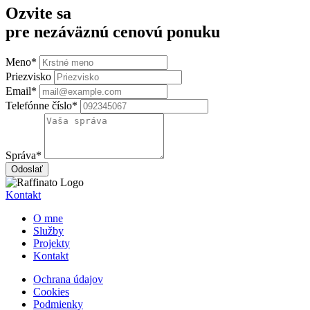
Ozvite sa
pre nezáväznú cenovú ponuku
Meno*
Priezvisko
Email*
Telefónne číslo*
Správa*
Odoslať
Kontakt
O mne
Služby
Projekty
Kontakt
Ochrana údajov
Cookies
Podmienky