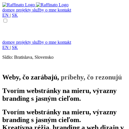
domov
projekty
služby
o mne
kontakt
EN
|
SK
domov
projekty
služby
o mne
kontakt
EN
|
SK
Sídlo: Bratislava, Slovensko
Weby, čo zarábajú,
príbehy, čo rezonujú
Tvorím webstránky na mieru, výrazny
branding s jasným cieľom.
Tvorím webstránky na mieru, výrazny
branding s jasným cieľom.
Kreatívna réžia, branding a web dizajn v